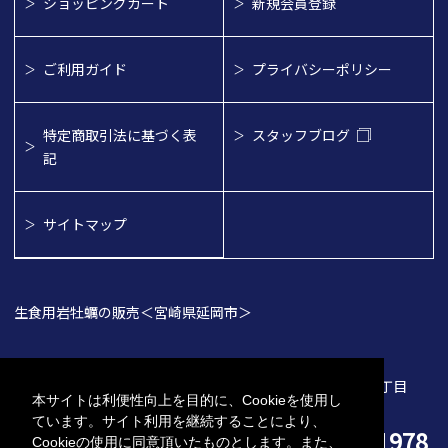
ショッピングカート
新規会員登録
ご利用ガイド
プライバシーポリシー
特定商取引法に基づく表
スタッフブログ
記
サイトマップ
生食用岩牡蠣の販売＜宮崎県延岡市＞
〒882-0874
宮崎県延岡市伊達町1丁目
本サイトは利便性向上を目的に、Cookieを使用し
5846番地
ています。サイト利用を継続することにより、
0982-23-1978
TEL
Cookieの使用に同意頂いたものとします。また、