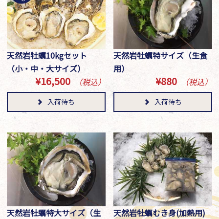
天然岩牡蠣10kgセット
天然岩牡蠣特サイズ（生食
（小・中・大サイズ）
用）
¥16,500
¥880
（税込）
（税込）
入荷待ち
入荷待ち
天然岩牡蠣特大サイズ（生
天然岩牡蠣むき身(加熱用)