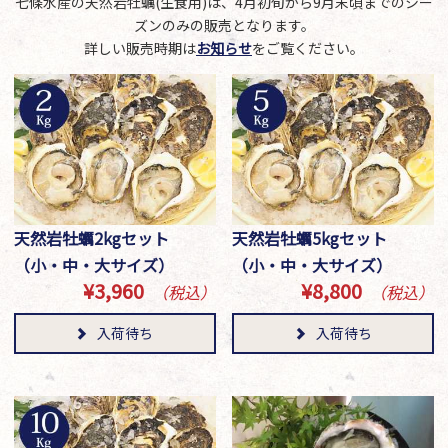
七條水産の天然岩牡蠣(生食用)は、4月初旬から9月末頃までのシー
ズンのみの販売となります。
詳しい販売時期は
お知らせ
をご覧ください。
天然岩牡蠣2kgセット
天然岩牡蠣5kgセット
（小・中・大サイズ）
（小・中・大サイズ）
¥3,960
¥8,800
（税込）
（税込）
入荷待ち
入荷待ち