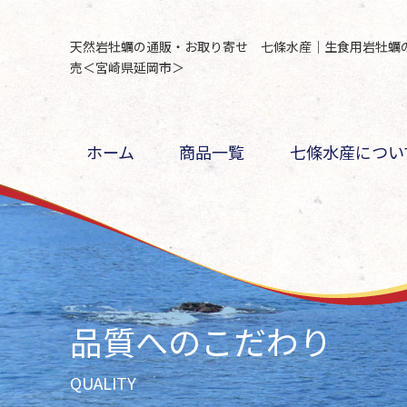
天然岩牡蠣の通販・お取り寄せ 七條水産｜生食用岩牡蠣
売＜宮崎県延岡市＞
ホーム
商品一覧
七條水産につい
品質へのこだわり
QUALITY