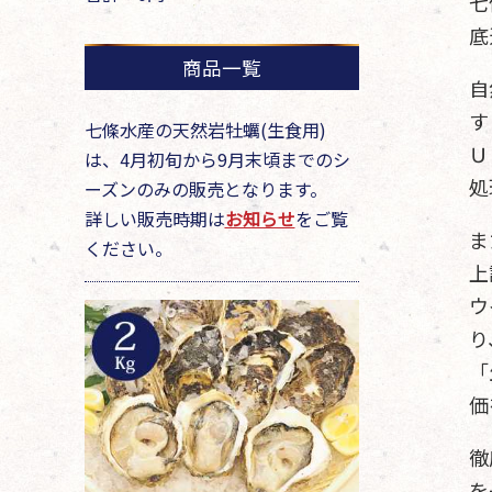
七
底
商品一覧
自
す
七條水産の天然岩牡蠣(生食用)
Ｕ
は、4月初旬から9月末頃までのシ
処
ーズンのみの販売となります。
詳しい販売時期は
お知らせ
をご覧
ま
ください。
上
ウ
り
「
価
徹
を