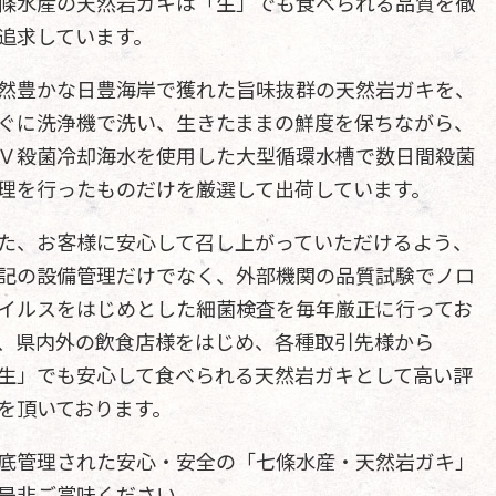
條水産の天然岩ガキは「生」でも食べられる品質を徹
追求しています。
然豊かな日豊海岸で獲れた旨味抜群の天然岩ガキを、
ぐに洗浄機で洗い、生きたままの鮮度を保ちながら、
Ｖ殺菌冷却海水を使用した大型循環水槽で数日間殺菌
理を行ったものだけを厳選して出荷しています。
た、お客様に安心して召し上がっていただけるよう、
記の設備管理だけでなく、外部機関の品質試験でノロ
イルスをはじめとした細菌検査を毎年厳正に行ってお
、県内外の飲食店様をはじめ、各種取引先様から
生」でも安心して食べられる天然岩ガキとして高い評
を頂いております。
底管理された安心・安全の「七條水産・天然岩ガキ」
是非ご賞味ください。