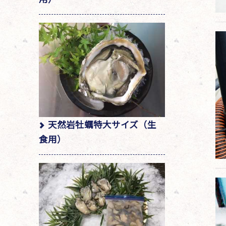
天然岩牡蠣特大サイズ（生
食用）