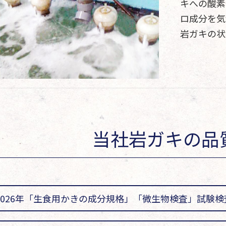
キへの酸素
ロ成分を気
岩ガキの状
当社岩ガキの品
2026年「生食用かきの成分規格」「微生物検査」試験検査